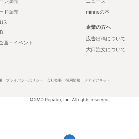
ージ販売
ニュース
ード販売
minneの本
LUS
企業の方へ
AB
広告出稿について
企画・イベント
大口注文について
用
プライバシーポリシー
会社概要
採用情報
メディアキット
©GMO Pepabo, Inc. All rights reserved.