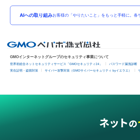
AIへの取り組み
お客様の「やりたいこと」をもっと手軽に。各サ
GMOインターネットグループのセキュリティ事業について
世界初総合ネットセキュリティサービス「GMOセキュリティ24」
パスワード漏洩診断
実在証明・盗聴対策
サイバー攻撃対策（GMOサイバーセキュリティ byイエラエ）