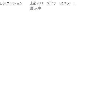
ピンクッション
上品☆ローズファーのスヌード（ミルクティベージュ）
展示中