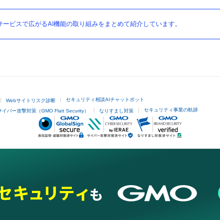
ービスで広がるAI機能の取り組みをまとめて紹介しています。
セキュリティ相談AIチャットボット
Webサイトリスク診断
セキュリティ事業の軌跡
サイバー攻撃対策（GMO Flatt Security）
なりすまし対策