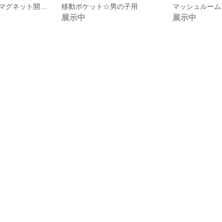
移動ポケット（マグネット開閉）☆男の子用
移動ポケット☆男の子用
マッシュルーム
展示中
展示中