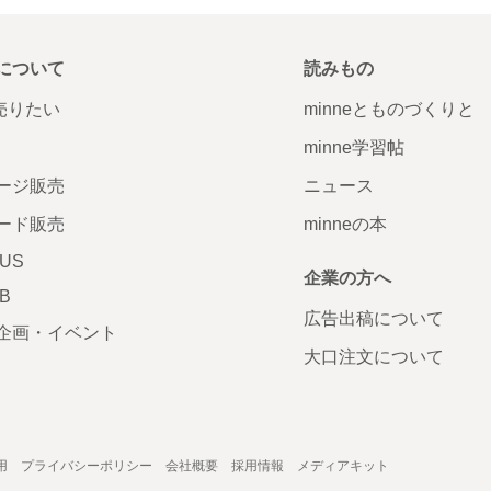
について
読みもの
で売りたい
minneとものづくりと
minne学習帖
ージ販売
ニュース
ード販売
minneの本
LUS
企業の方へ
AB
広告出稿について
企画・イベント
大口注文について
用
プライバシーポリシー
会社概要
採用情報
メディアキット