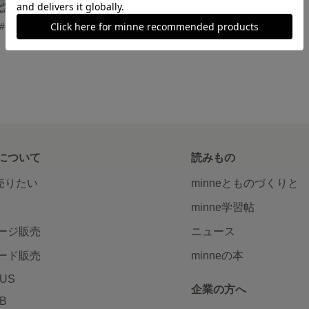
【現品販売】01# うるつや ヌーディピンク×マグネットフレンチ｜ワンポイントビジュー付 ネイルチップ
について
読みもの
で売りたい
minneとものづくりと
minne学習帖
ージ販売
ニュース
ード販売
minneの本
LUS
企業の方へ
AB