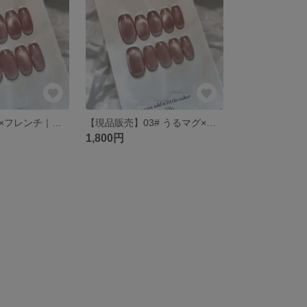
🪞03# うるマグ×フレンチ｜選べるチップ種類＆無料ラッピング
【現品販売】03# うるマグ×フレンチの洗練ネイルチップ
1,800円