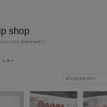
hip shop
ムできる【Half & Half】‎🤍
レター