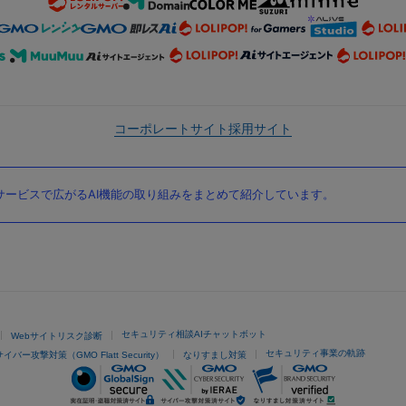
コーポレートサイト
採用サイト
ービスで広がるAI機能の取り組みをまとめて紹介しています。
セキュリティ相談AIチャットボット
Webサイトリスク診断
セキュリティ事業の軌跡
サイバー攻撃対策（GMO Flatt Security）
なりすまし対策