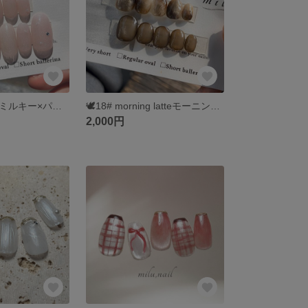
🪞19# きらきらミルキー×パールビジュー｜選べるチップ種類＆無料ラッピング
🕊18# morning latteモーニング・ラテ| 選べるチップ種類＆無料ラッピング
2,000円