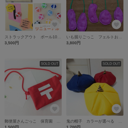
ストラックアウト ボール10球付き フェルト 壁掛け おもちゃ 知育 送料無料
いも掘りごっこ フェルトおもちゃ 体験型 さつまいも ごっこ遊び ひっぱる つまむ 手先
3,500円
3,800円
SOLD OUT
SOLD OUT
郵便屋さんごっこ 保育園 子ども ごっこ遊び お手紙 ハンドメイド 郵便 年賀状 ハガキ お手紙交換
鬼の帽子 カラーが選べる 節分 フェルト帽子 行事 赤鬼 オニ イベント 被り物 豆まき 仮装 帽子 角 つの オニのツノ おに
1,500円
1,700円