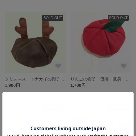
SOLD OUT
SOLD OUT
クリスマス トナカイの帽子 サイズ調整可能 フェルト帽子 衣装 仮装 撮影アイテム
りんごの帽子 仮装 変身 ハロウィン 撮影アイテム フェルト帽子 幼児 乳児 小学生 大人
1,900円
1,700円
SOLD OUT
SOLD OUT