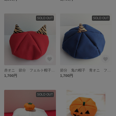
SOLD OUT
SOLD OUT
赤オニ 節分 フェルト帽子 行事 赤鬼 オニ イベント 被り物 豆まき 仮装 帽子 角 つの オニのツノ
節分 鬼の帽子 青オニ フェルト帽子 豆まき つの 角 ツノ 被り物 イベント 行事 被り物 オニ オニのツノ
1,700円
1,700円
SOLD OUT