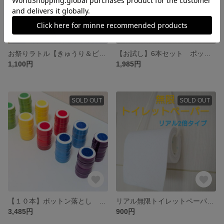
お祭りラトル【きゅうり＆ビール】｜音が鳴る！夏の手持ちアイテム 撮影アイテム きゅうり ビール 写真 おまつり
【お試し】6本セット ポットン落とし つまむ 入れる 遊びで知育 色合わせ 色彩 色 カラフル ポットン落とし用スティック 指先遊び マラカス
1,100円
1,985円
SOLD OUT
SOLD OUT
【１０本】ポットン落とし ０歳から長く使える カラフルスティック ポットン落とし用の中身 指先遊び たっぷり遊べる 色合わせ 色彩 0歳児 楽器遊び マラカス
リアル無限トイレットペーパー☆2倍タイプ フェルトおもちゃ 壁掛け つまむ ひっぱる遊び
3,485円
900円