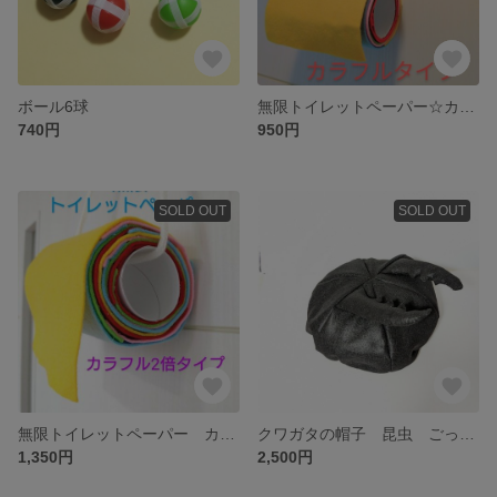
ボール6球
無限トイレットペーパー☆カラフル フェルト 子ども 人気 おもちゃ
740円
950円
SOLD OUT
SOLD OUT
無限トイレットペーパー カラフル2倍タイプ
クワガタの帽子 昆虫 ごっこ遊び 簡単 仮装アイテム フェルト帽子 クワガタ なりきり 劇ごっこ
1,350円
2,500円