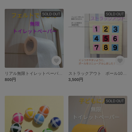
SOLD OUT
SOLD OUT
リアル無限トイレットペーパー☆フェルト 子ども 人気 おもちゃ 壁掛け 知育
ストラックアウト ボール10球付き 壁掛け つっぱり棒 フェルトおもちゃ 的あて 知育玩具 室内遊び
800円
3,500円
SOLD OUT