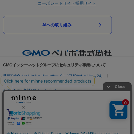
コーポレートサイト
採用サイト
AIへの取り組み
GMOインターネットグループのセキュリティ事業について
世界初総合ネットセキュリティサービス「GMOセキュリティ24」
パスワード漏洩診断
Webサイトリスク診断
セキュリティ相談AIチャットボット
実在証明・盗聴対策
サイバー攻撃対策（GMOサイバーセキュリティ byイエラエ）
サイバー攻撃対策（GMO Flatt Security）
なりすまし対策
セキュリティ事業の軌跡