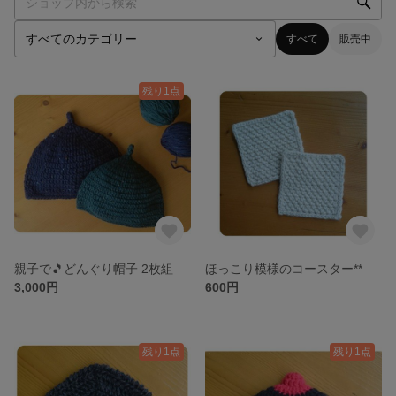
すべて
販売中
残り1点
親子で🎵どんぐり帽子 2枚組
ほっこり模様のコースター**
3,000円
600円
残り1点
残り1点