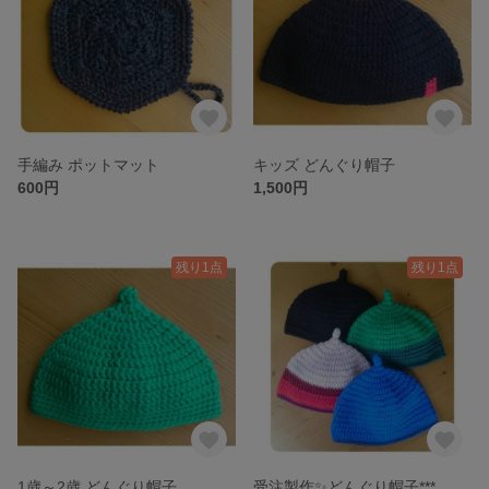
手編み ポットマット
キッズ どんぐり帽子
600円
1,500円
残り1点
残り1点
1歳～2歳 どんぐり帽子
受注製作✨どんぐり帽子***