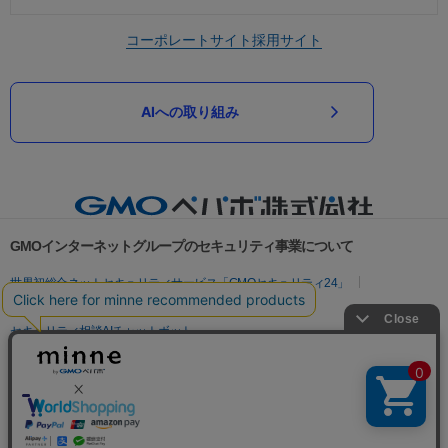
コーポレートサイト
採用サイト
AIへの取り組み
GMOインターネットグループのセキュリティ事業について
世界初総合ネットセキュリティサービス「GMOセキュリティ24」
パスワード漏洩診断
Webサイトリスク診断
セキュリティ相談AIチャットボット
実在証明・盗聴対策
サイバー攻撃対策（GMOサイバーセキュリティ byイエラエ）
サイバー攻撃対策（GMO Flatt Security）
なりすまし対策
セキュリティ事業の軌跡