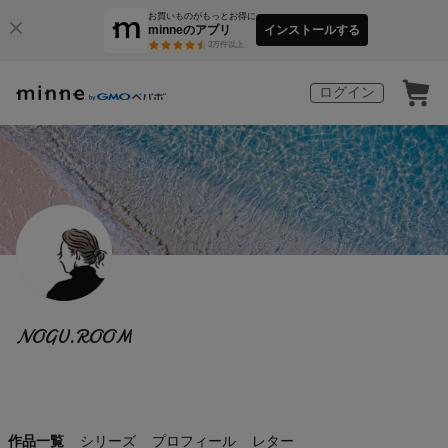
お買いものがもっとお得に
minneのアプリ
インストールする
3
万件以上
ログイン
NOGU.ROOM
作品一覧
シリーズ
プロフィール
レター