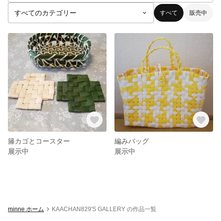
すべて
販売中
籐カゴとコースター
編みバッグ
展示中
展示中
minne ホーム
KAACHAN829'S GALLERY の作品一覧