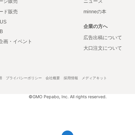
ージ販売
ニュース
ード販売
minneの本
LUS
企業の方へ
AB
広告出稿について
企画・イベント
大口注文について
用
プライバシーポリシー
会社概要
採用情報
メディアキット
©GMO Pepabo, Inc. All rights reserved.