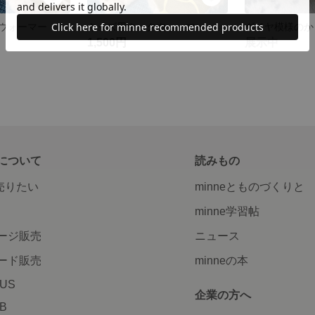
ウォーマー
キッズ用ネックウォーマー
1,500円
展示中
について
読みもの
で売りたい
minneとものづくりと
minne学習帖
ージ販売
ニュース
ード販売
minneの本
LUS
企業の方へ
AB