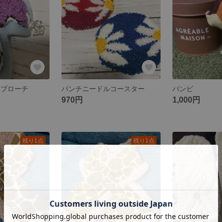
 ブローチ
パンチニードルコースター
バンビ
970円
1,000円
残り1点
残り1点