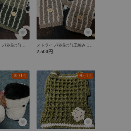
限定色❗️ストライプ模様の前玉編みミトン
ストライプ模様の前玉編みミトン
2,500円
残り1点
残り1点