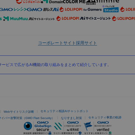
コーポレートサイト
採用サイト
ービスで広がるAI機能の取り組みをまとめて紹介しています。
セキュリティ相談AIチャットボット
Webサイトリスク診断
セキュリティ事業の軌跡
サイバー攻撃対策（GMO Flatt Security）
なりすまし対策