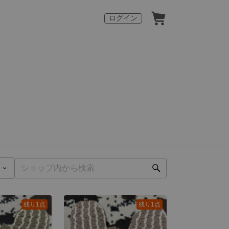
ログイン
残り1点
残り1点