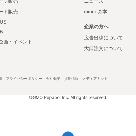
ージ販売
ニュース
ード販売
minneの本
LUS
企業の方へ
AB
広告出稿について
企画・イベント
大口注文について
用
プライバシーポリシー
会社概要
採用情報
メディアキット
©GMO Pepabo, Inc. All rights reserved.