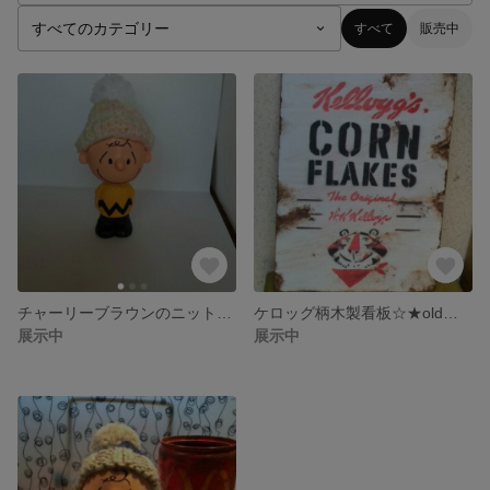
すべて
販売中
チャーリーブラウンのニット帽☆★春色
ケロッグ柄木製看板☆★old加工
展示中
展示中