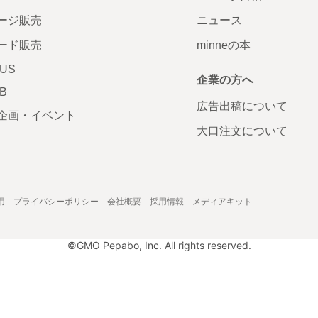
ージ販売
ニュース
ード販売
minneの本
LUS
企業の方へ
AB
広告出稿について
企画・イベント
大口注文について
用
プライバシーポリシー
会社概要
採用情報
メディアキット
©GMO Pepabo, Inc. All rights reserved.