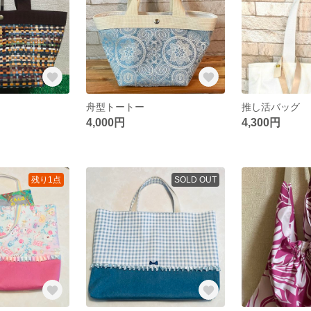
舟型トートー
推し活バッグ
4,000円
4,300円
残り1点
SOLD OUT