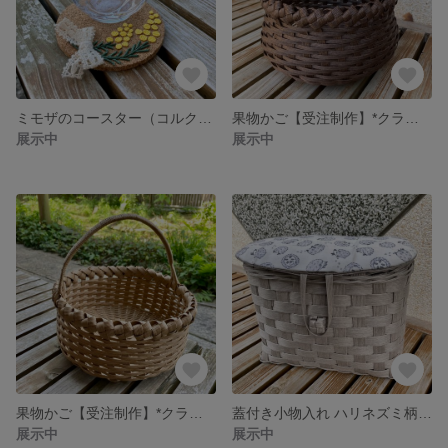
ミモザのコースター（コルク）*クラフトバンド#イエロー
果物かご【受注制作】*クラフトバンド【再販×2❣️】
展示中
展示中
果物かご【受注制作】*クラフトバンド【再販×4❣️】
蓋付き小物入れ ハリネズミ柄【受注制作】*クラフトバンド
展示中
展示中