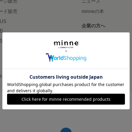
ージ販売
ニュース
ード販売
minneの本
LUS
企業の方へ
AB
広告出稿について
企画・イベント
大口注文について
用
プライバシーポリシー
会社概要
採用情報
メディアキット
©GMO Pepabo, Inc. All rights reserved.