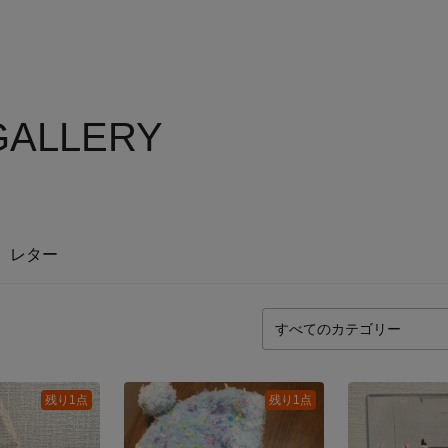
 GALLERY
レター
残り1点
残り1点