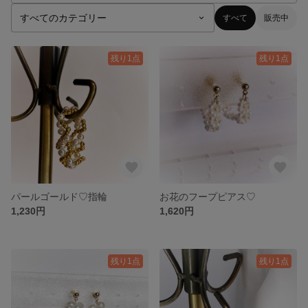
すべて
販売中
残り1点
残り1点
パールゴールド♡指輪
お花のフープピアス♡
1,230円
1,620円
残り1点
残り1点