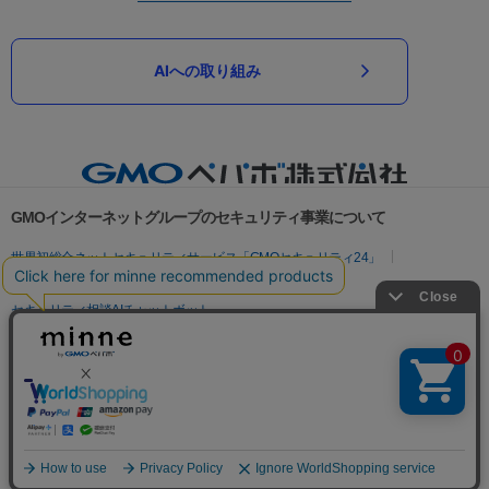
AIへの取り組み
GMOインターネットグループのセキュリティ事業について
世界初総合ネットセキュリティサービス「GMOセキュリティ24」
パスワード漏洩診断
Webサイトリスク診断
セキュリティ相談AIチャットボット
実在証明・盗聴対策
サイバー攻撃対策（GMOサイバーセキュリティ byイエラエ）
サイバー攻撃対策（GMO Flatt Security）
なりすまし対策
セキュリティ事業の軌跡