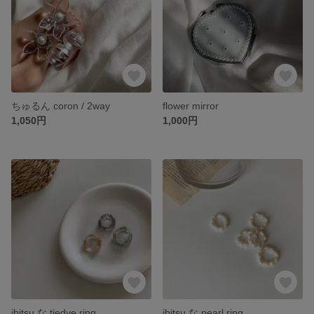
ちゅるん coron / 2way
flower mirror
1,050円
1,000円
ibitsu な tiedye ring
ibitsu な pearl ring