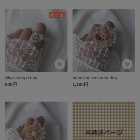
残り1点
silver×angel ring
botanical×cosmos ring
900円
1,100円