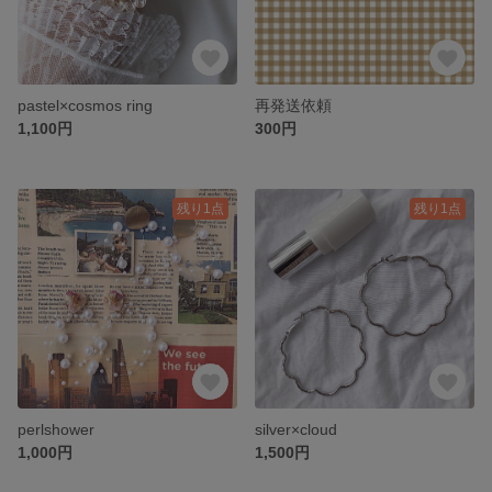
pastel×cosmos ring
再発送依頼
1,100円
300円
残り1点
残り1点
perlshower
silver×cloud
1,000円
1,500円