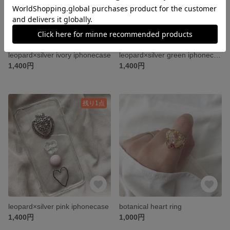
leopard×silver ivory iphonecase
leopard×silver green iphonecase
1,400円
1,400円
残り1点
leopard×silver pink iphonecase
botanical heart ring
1,400円
1,000円