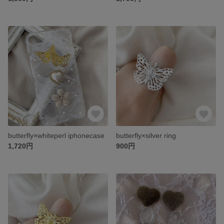
butterfly×whiteperl iphonecase
butterfly×silver ring
1,720円
900円