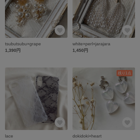
tsubutsubu×grape
white×perl×jarajara
1,390円
1,450円
残り1点
lace
dokidoki×heart