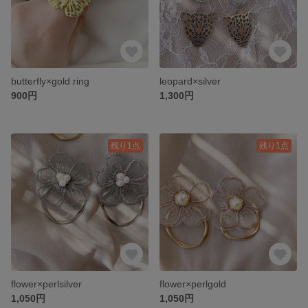
butterfly×gold ring
leopard×silver
900円
1,300円
残り1点
残り1点
flower×perlsilver
flower×perlgold
1,050円
1,050円