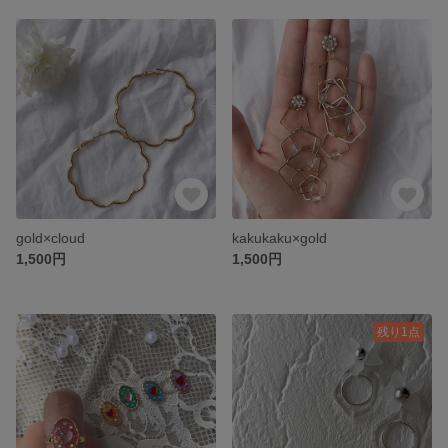
gold×cloud
kakukaku×gold
1,500円
1,500円
残り1点