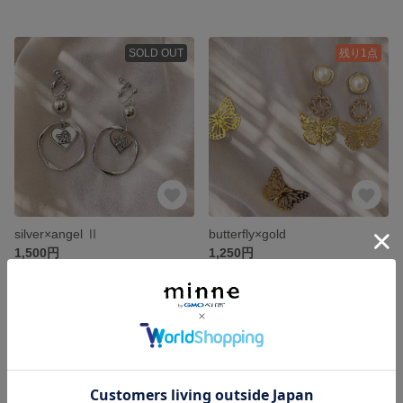
SOLD OUT
残り1点
silver×angel Ⅱ
butterfly×gold
1,500円
1,250円
残り1点
残り1点