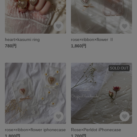
heart×kasumi ring
rose×ribbon×flower Ⅱ
780円
1,860円
SOLD OUT
rose×ribbon×flower iphonecase
Rose×Perldot iPhonecase
1,800円
1,700円