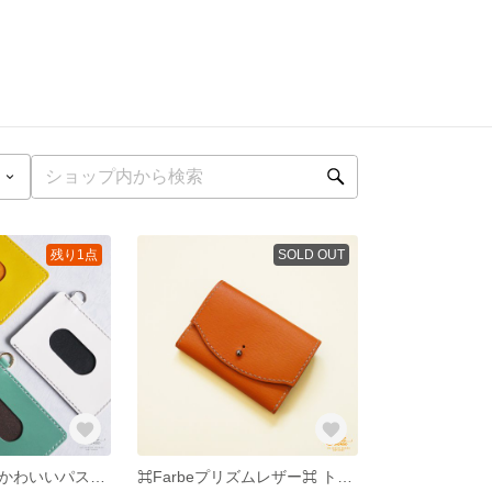
残り1点
SOLD OUT
ポップカラーがかわいいパスケース
⌘Farbeプリズムレザー⌘ トライカラー名刺入れ ⌘オレンジ⌘