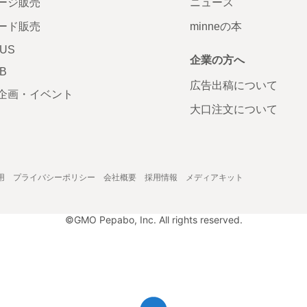
ージ販売
ニュース
ード販売
minneの本
LUS
企業の方へ
AB
広告出稿について
企画・イベント
大口注文について
用
プライバシーポリシー
会社概要
採用情報
メディアキット
©GMO Pepabo, Inc. All rights reserved.