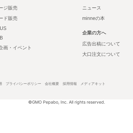
ージ販売
ニュース
ード販売
minneの本
LUS
企業の方へ
AB
広告出稿について
企画・イベント
大口注文について
用
プライバシーポリシー
会社概要
採用情報
メディアキット
©GMO Pepabo, Inc. All rights reserved.