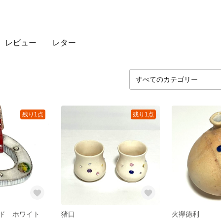
レビュー
レター
残り1点
残り1点
ド ホワイト
猪口
火襷徳利