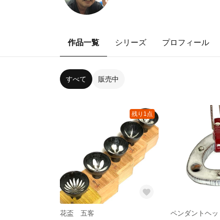
作品一覧
シリーズ
プロフィール
すべて
販売中
残り1点
花盃 五客
ペンダントヘッ