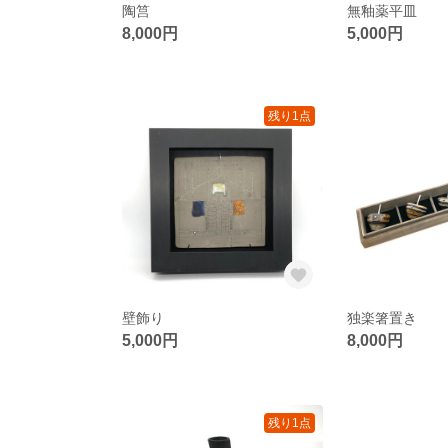
陶筥
無釉薬平皿
8,000円
5,000円
残り1点
壁飾り
独楽箸置き
5,000円
8,000円
残り1点