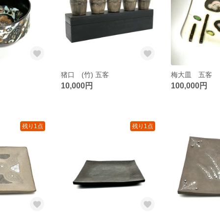
猪口 (竹) 五客
梅大皿 五客
10,000円
100,000円
残り1点
残り1点