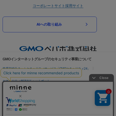
コーポレートサイト
採用サイト
AIへの取り組み
GMOインターネットグループのセキュリティ事業について
世界初総合ネットセキュリティサービス「GMOセキュリティ24」
パスワード漏洩診断
Webサイトリスク診断
セキュリティ相談AIチャットボット
実在証明・盗聴対策
サイバー攻撃対策（GMOサイバーセキュリティ byイエラエ）
サイバー攻撃対策（GMO Flatt Security）
なりすまし対策
セキュリティ事業の軌跡