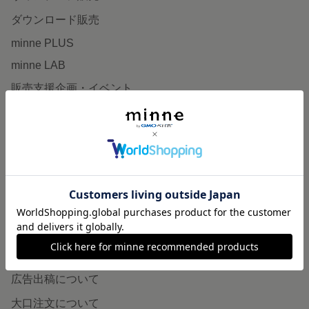
ダウンロード販売
minne PLUS
minne LAB
販売支援企画・イベント
読みもの
minneとものづくりと
minne学習帖
ニュース
minneの本
企業の方へ
広告出稿について
大口注文について