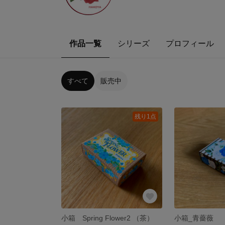
作品一覧
シリーズ
プロフィール
すべて
販売中
残り1点
小箱 Spring Flower2 （茶）
小箱_青薔薇