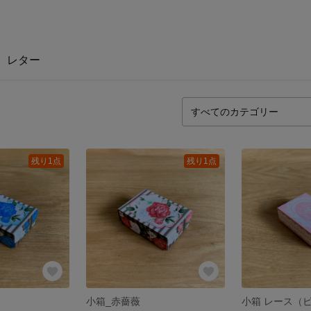
レター
残り1点
残り1点
小箱_赤薔薇
小箱 レース（