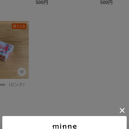
500円
500円
残り1点
lower （ピンク）