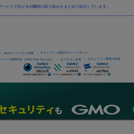
ービスで広がるAI機能の取り組みをまとめて紹介しています。
セキュリティ相談AIチャットボット
Webサイトリスク診断
セキュリティ事業の軌跡
サイバー攻撃対策（GMO Flatt Security）
なりすまし対策