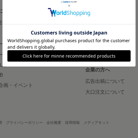
について
読みもの
で売りたい
minneとものづくりと
minne学習帖
ージ販売
ニュース
ード販売
minneの本
LUS
企業の方へ
AB
広告出稿について
企画・イベント
大口注文について
用
プライバシーポリシー
会社概要
採用情報
メディアキット