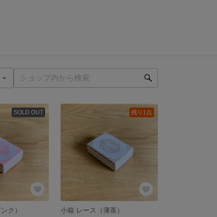
SOLD OUT
残り1点
ピンク）
小箱 レース（薄茶）