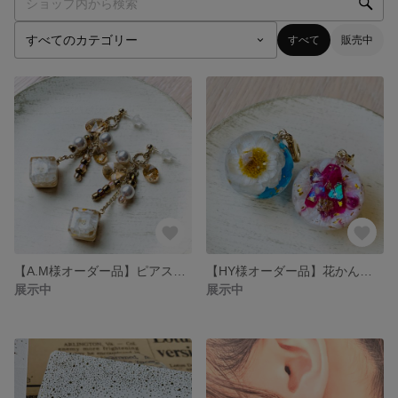
すべて
販売中
【A.M様オーダー品】ピアス2点
【HY様オーダー品】花かんざしのイニシャルチャーム
展示中
展示中