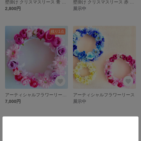
壁掛け クリスマスリース 青 × ゴールド
壁掛け クリスマスリース 赤 × ゴールド
2,800円
展示中
残り1点
アーティシャルフラワーリース PINK
アーティシャルフラワーリース
7,000円
展示中
minne ホーム
Hortensia の作品一覧