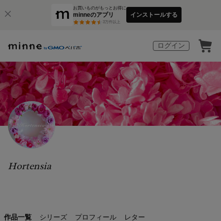
お買いものがもっとお得に
minneのアプリ
インストールする
3
万件以上
ログイン
Hortensia
作品一覧
シリーズ
プロフィール
レター