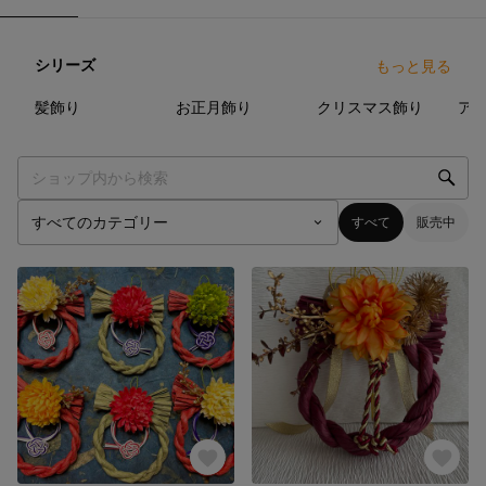
シリーズ
もっと見る
1
点
2
点
3
点
髪飾り
お正月飾り
クリスマス飾り
すべて
販売中