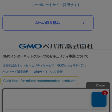
コーポレートサイト
採用サイト
AIへの取り組み
GMOインターネットグループのセキュリティ事業について
世界初総合ネットセキュリティサービス「GMOセキュリティ24」
パスワード漏洩診断
Webサイトリスク診断
セキュリティ相談AIチャットボット
実在証明・盗聴対策
サイバー攻撃対策（GMOサイバーセキュリティ byイエラエ）
サイバー攻撃対策（GMO Flatt Security）
なりすまし対策
セキュリティ事業の軌跡