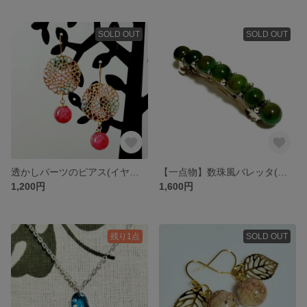
SOLD OUT
SOLD OUT
透かしパーツのピアス(イヤリング変更可)
【一点物】数珠風バレッタ(モスグリーン)
1,200円
1,600円
残り1点
SOLD OUT