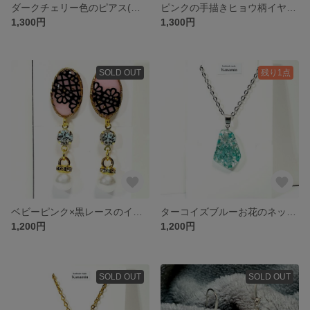
ダークチェリー色のピアス(イヤリング変更可)
ピンクの手描きヒョウ柄イヤリング
1,300円
1,300円
SOLD OUT
残り1点
ベビーピンク×黒レースのイヤリング
ターコイズブルーお花のネックレス
1,200円
1,200円
SOLD OUT
SOLD OUT