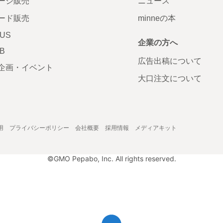
ージ販売
ニュース
ード販売
minneの本
LUS
企業の方へ
AB
広告出稿について
企画・イベント
大口注文について
用
プライバシーポリシー
会社概要
採用情報
メディアキット
©GMO Pepabo, Inc. All rights reserved.