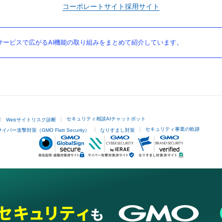
コーポレートサイト
採用サイト
ービスで広がるAI機能の取り組みをまとめて紹介しています。
セキュリティ相談AIチャットボット
Webサイトリスク診断
セキュリティ事業の軌跡
サイバー攻撃対策（GMO Flatt Security）
なりすまし対策