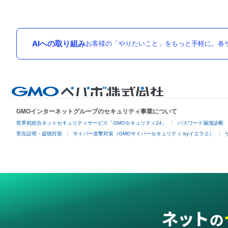
AIへの取り組み
お客様の「やりたいこと」をもっと手軽に。各サ
GMOインターネットグループのセキュリティ事業について
世界初総合ネットセキュリティサービス「GMOセキュリティ24」
パスワード漏洩診断
実在証明・盗聴対策
サイバー攻撃対策（GMOサイバーセキュリティ byイエラエ）