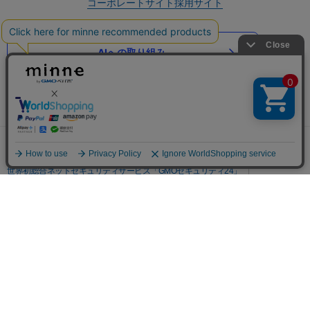
コーポレートサイト
採用サイト
AIへの取り組み
GMOインターネットグループのセキュリティ事業について
世界初総合ネットセキュリティサービス「GMOセキュリティ24」
パスワード漏洩診断
Webサイトリスク診断
セキュリティ相談AIチャットボット
実在証明・盗聴対策
サイバー攻撃対策（GMOサイバーセキュリティ byイエラエ）
サイバー攻撃対策（GMO Flatt Security）
なりすまし対策
セキュリティ事業の軌跡