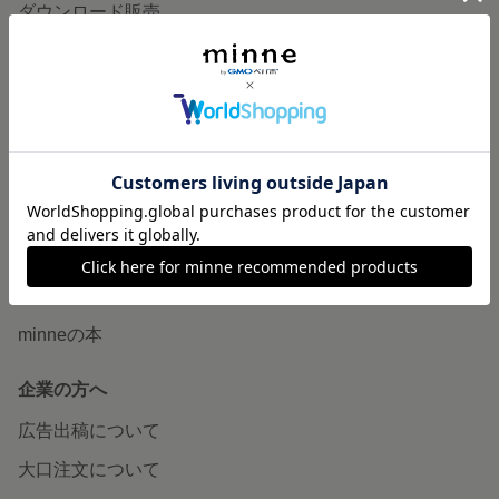
ダウンロード販売
minne PLUS
minne LAB
販売支援企画・イベント
読みもの
minneとものづくりと
minne学習帖
ニュース
minneの本
企業の方へ
広告出稿について
大口注文について