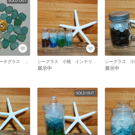
SOLD OUT
シーグラス ビーチグラス 素材 №１
シーグラス 小瓶 インテリアに♡
展示中
展示中
SOLD OUT