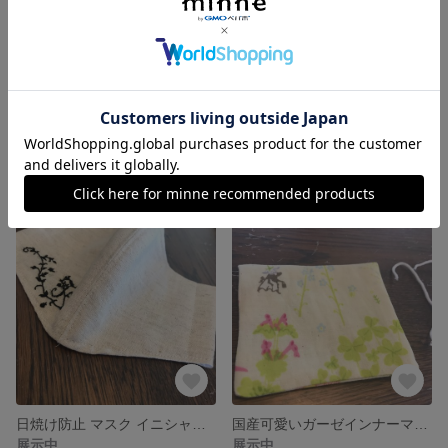
マスク 刺繍 リネン 冷感 小顔 日焼け防止
2個セット お得 マスク 刺繍 日焼け防止
1,000円
展示中
日焼け防止 マスク イニシャル 刺繍
国産可愛いガーゼインナーマスク 二枚セット
展示中
展示中