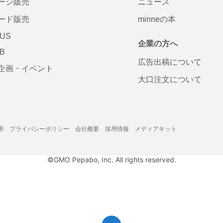
ージ販売
ニュース
ード販売
minneの本
LUS
企業の方へ
AB
広告出稿について
企画・イベント
大口注文について
用
プライバシーポリシー
会社概要
採用情報
メディアキット
©GMO Pepabo, Inc. All rights reserved.