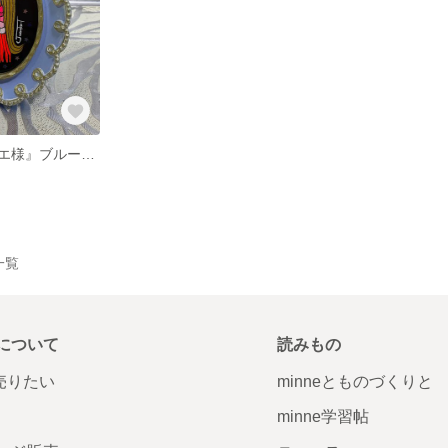
『小さなアマビエ様』ブルー額付き
一覧
について
読みもの
で売りたい
minneとものづくりと
minne学習帖