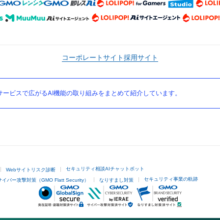
コーポレートサイト
採用サイト
ービスで広がるAI機能の取り組みをまとめて紹介しています。
セキュリティ相談AIチャットボット
Webサイトリスク診断
セキュリティ事業の軌跡
サイバー攻撃対策（GMO Flatt Security）
なりすまし対策