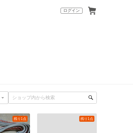
ログイン
残り1点
残り1点