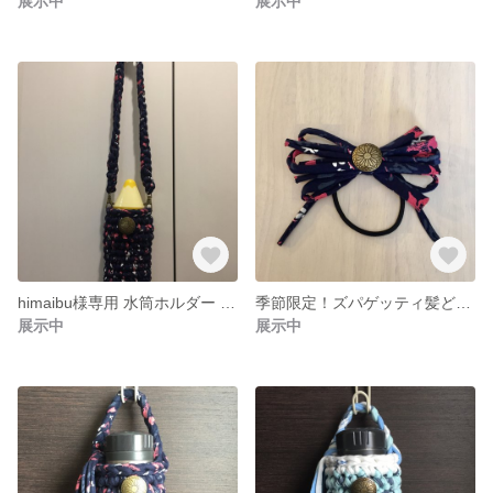
展示中
展示中
himaibu様専用 水筒ホルダー ショルダー紐付き
季節限定！ズパゲッティ髪どめ コンチョ付き
展示中
展示中