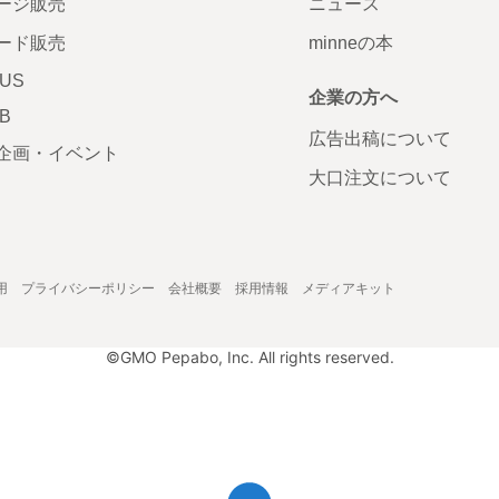
ージ販売
ニュース
ード販売
minneの本
LUS
企業の方へ
AB
広告出稿について
企画・イベント
大口注文について
用
プライバシーポリシー
会社概要
採用情報
メディアキット
©GMO Pepabo, Inc. All rights reserved.