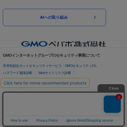
AIへの取り組み
GMOインターネットグループのセキュリティ事業について
世界初総合ネットセキュリティサービス「GMOセキュリティ24」
パスワード漏洩診断
Webサイトリスク診断
セキュリティ相談AIチャットボット
実在証明・盗聴対策
サイバー攻撃対策（GMOサイバーセキュリティ byイエラエ）
サイバー攻撃対策（GMO Flatt Security）
なりすまし対策
セキュリティ事業の軌跡