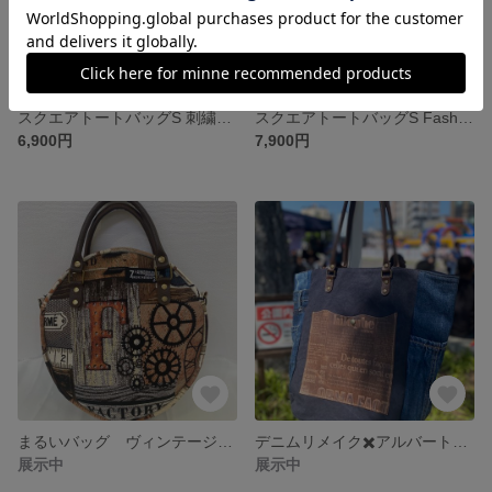
スクエアトートバッグS 刺繍生地 お花黄色
スクエアトートバッグS Fashion Magazine STATEMENT
6,900円
7,900円
まるいバッグ ヴィンテージ柄 ショルダーストラップ付き
デニムリメイク✖️アルバートントートバッグ L ネイビー
展示中
展示中