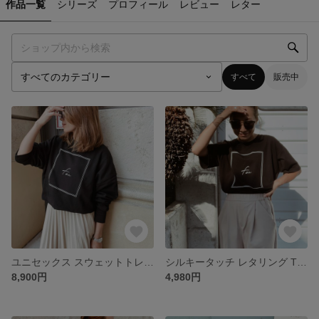
作品一覧
シリーズ
プロフィール
レビュー
レター
すべて
販売中
ユニセックス スウェットトレーナー 11.4oz / ブラック【fen-fntp007】
シルキータッチ レタリング Tシャツ/ ブラック【fen-fntp001】
8,900円
4,980円