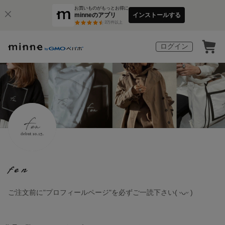
お買いものがもっとお得に
minneのアプリ
インストールする
3
万件以上
ログイン
fen
ご注文前に"プロフィールページ"を必ずご一読下さい( ᵕᴗᵕ )