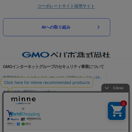
コーポレートサイト
採用サイト
AIへの取り組み
GMOインターネットグループのセキュリティ事業について
世界初総合ネットセキュリティサービス「GMOセキュリティ24」
パスワード漏洩診断
Webサイトリスク診断
セキュリティ相談AIチャットボット
実在証明・盗聴対策
サイバー攻撃対策（GMOサイバーセキュリティ byイエラエ）
サイバー攻撃対策（GMO Flatt Security）
なりすまし対策
セキュリティ事業の軌跡