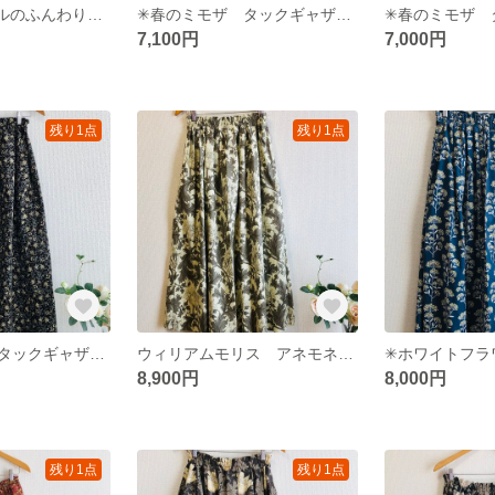
✳︎コットンボイルのふんわりツイストネックプルオーバー✳︎ミルク
✳︎春のミモザ タックギャザースカート ロングスカート85cm
7,100円
7,000円
残り1点
残り1点
コーデュロイのタックギャザースカート フラワーガーデン✳︎ブラウン 花柄スカート
ウィリアムモリス アネモネのタックギャザースカート✳︎アイボリー
8,900円
8,000円
残り1点
残り1点