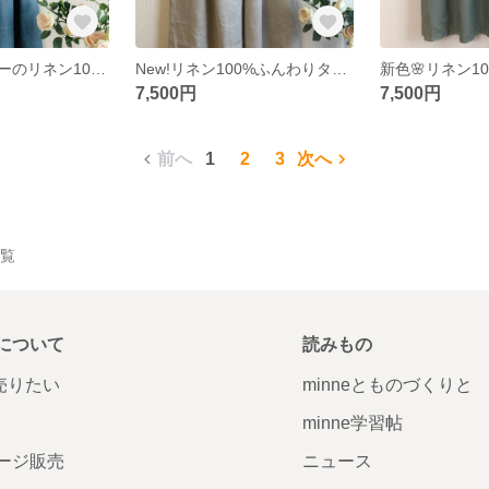
スモーキーブルーのリネン100%ふんわりタックギャザースカート ロングスカート
New!リネン100%ふんわりタックギャザースカート ロングスカート✳︎ダークアイボリー
7,500円
7,500円
前へ
1
2
3
次へ
一覧
について
読みもの
で売りたい
minneとものづくりと
minne学習帖
ージ販売
ニュース