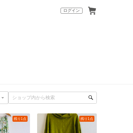
ログイン
残り1点
残り1点