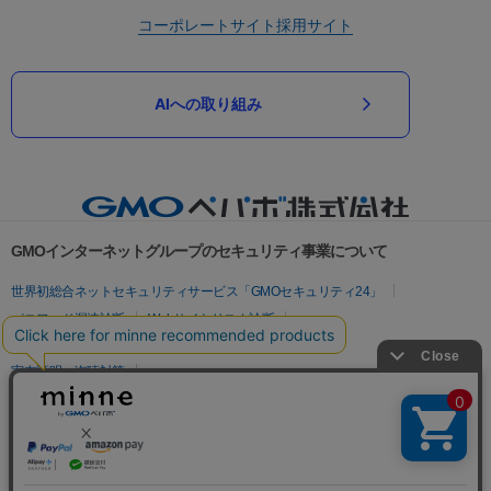
コーポレートサイト
採用サイト
AIへの取り組み
GMOインターネットグループのセキュリティ事業について
世界初総合ネットセキュリティサービス「GMOセキュリティ24」
パスワード漏洩診断
Webサイトリスク診断
セキュリティ相談AIチャットボット
実在証明・盗聴対策
サイバー攻撃対策（GMOサイバーセキュリティ byイエラエ）
サイバー攻撃対策（GMO Flatt Security）
なりすまし対策
セキュリティ事業の軌跡