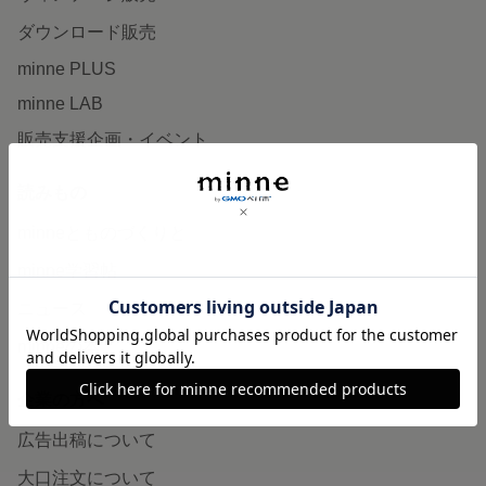
ダウンロード販売
minne PLUS
minne LAB
販売支援企画・イベント
読みもの
minneとものづくりと
minne学習帖
ニュース
minneの本
企業の方へ
広告出稿について
大口注文について