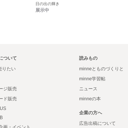
日の出の輝き
展示中
について
読みもの
で売りたい
minneとものづくりと
minne学習帖
ージ販売
ニュース
ード販売
minneの本
LUS
企業の方へ
AB
広告出稿について
企画・イベント