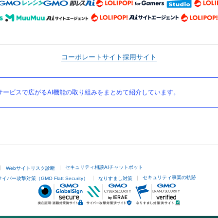
コーポレートサイト
採用サイト
ービスで広がるAI機能の取り組みをまとめて紹介しています。
セキュリティ相談AIチャットボット
Webサイトリスク診断
セキュリティ事業の軌跡
サイバー攻撃対策（GMO Flatt Security）
なりすまし対策