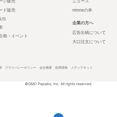
ージ販売
ニュース
ード販売
minneの本
LUS
企業の方へ
AB
広告出稿について
企画・イベント
大口注文について
用
プライバシーポリシー
会社概要
採用情報
メディアキット
©GMO Pepabo, Inc. All rights reserved.