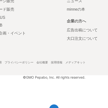
ージ販売
ニュース
ード販売
minneの本
LUS
企業の方へ
AB
広告出稿について
企画・イベント
大口注文について
用
プライバシーポリシー
会社概要
採用情報
メディアキット
©GMO Pepabo, Inc. All rights reserved.