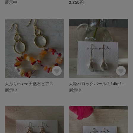
展示中
2,250円
大ぶりmixed天然石ピアス
大粒バロックパールの14kgfピアス
展示中
展示中