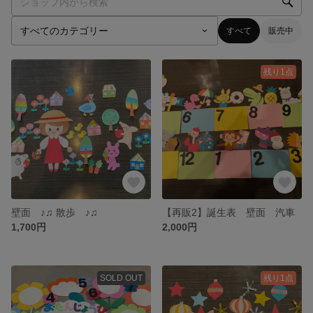
すべて
販売中
残り1点
壁面 ♪♫ 散歩 ♪♫
【再販2】誕生表 壁面 汽車
1,700円
2,000円
SOLD OUT
残り1点