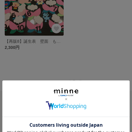
【再販8】誕生表 壁面 ももたろう
2,300円
minne ホーム
JOY725'S GALLERY の作品一覧
minneを知る
minneについて
minneで買いたい