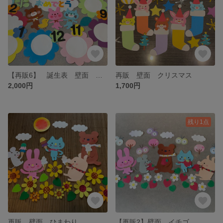
【再販6】 誕生表 壁面 花畑
再販 壁面 クリスマス
2,000円
1,700円
残り1点
再販 壁面 ひまわり
【再販2】壁面 イチゴ