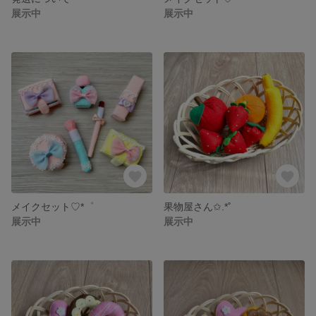
展示中
展示中
メイクセット♡*゜
果物屋さん✩.*˚
展示中
展示中