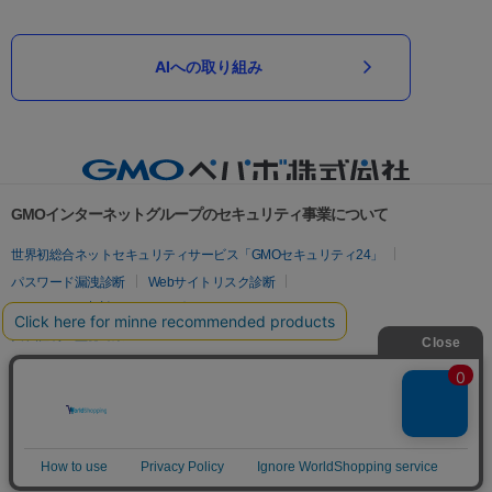
AIへの取り組み
GMOインターネットグループのセキュリティ事業について
世界初総合ネットセキュリティサービス「GMOセキュリティ24」
パスワード漏洩診断
Webサイトリスク診断
セキュリティ相談AIチャットボット
実在証明・盗聴対策
サイバー攻撃対策（GMOサイバーセキュリティ byイエラエ）
サイバー攻撃対策（GMO Flatt Security）
なりすまし対策
セキュリティ事業の軌跡