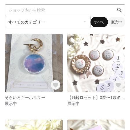
すべて
販売中
そらいろキーホルダー
【月齢ロゼット】0歳〜1歳💕記念フォト用
展示中
展示中