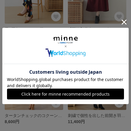
黒×原色のクールな華やかさ☆全身すらりと見えるパンツセットアップ
【即納】共布くるみボタンが可愛い 軽やかな生地で仕立てたバイカラーワンピース
12,500円
12,400円
タータンチェックのコクーンシルエット シャツワンピース
刺繍で個性を出した前開き羽織りワンピース マスタード
8,600円
11,400円