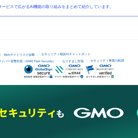
ービスで広がるAI機能の取り組みをまとめて紹介しています。
セキュリティ相談AIチャットボット
Webサイトリスク診断
セキュリティ事業の軌跡
サイバー攻撃対策（GMO Flatt Security）
なりすまし対策