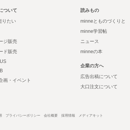
について
読みもの
で売りたい
minneとものづくりと
minne学習帖
ージ販売
ニュース
ード販売
minneの本
LUS
企業の方へ
AB
広告出稿について
企画・イベント
大口注文について
用
プライバシーポリシー
会社概要
採用情報
メディアキット