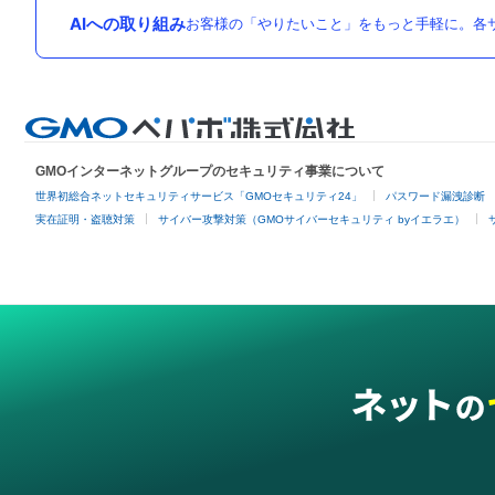
AIへの取り組み
お客様の「やりたいこと」をもっと手軽に。各サ
GMOインターネットグループのセキュリティ事業について
世界初総合ネットセキュリティサービス「GMOセキュリティ24」
パスワード漏洩診断
実在証明・盗聴対策
サイバー攻撃対策（GMOサイバーセキュリティ byイエラエ）