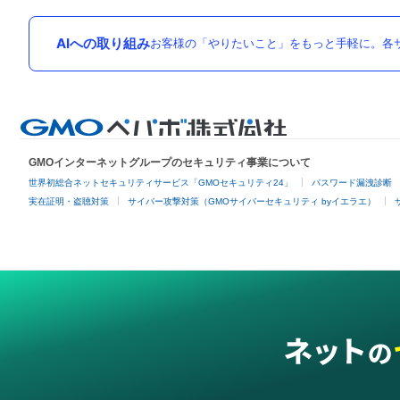
AIへの取り組み
お客様の「やりたいこと」をもっと手軽に。各サ
GMOインターネットグループのセキュリティ事業について
世界初総合ネットセキュリティサービス「GMOセキュリティ24」
パスワード漏洩診断
実在証明・盗聴対策
サイバー攻撃対策（GMOサイバーセキュリティ byイエラエ）