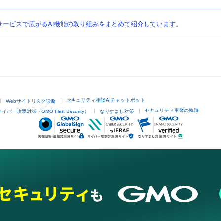
ービスで広がるAI機能の取り組みをまとめて紹介しています。
セキュリティ相談AIチャットボット
Webサイトリスク診断
セキュリティ事業の軌跡
サイバー攻撃対策（GMO Flatt Security）
なりすまし対策