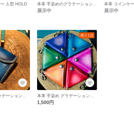
 人型 HOLD
本革 手染めのグラテーション調 コインケース オレンジ
展示中
展示中
残り1点
本革 手染め グラデーション調 変わった構造のコインケース カードケース
本革 手染め グラデーション調 三角コインケース
1,500円