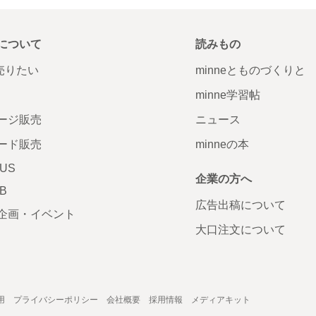
について
読みもの
で売りたい
minneとものづくりと
minne学習帖
ージ販売
ニュース
ード販売
minneの本
LUS
企業の方へ
AB
広告出稿について
企画・イベント
大口注文について
用
プライバシーポリシー
会社概要
採用情報
メディアキット