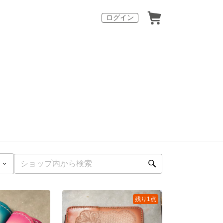
ログイン
残り1点