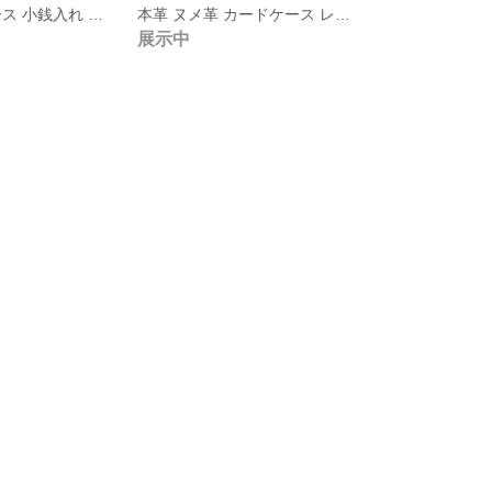
本革 コインケース 小銭入れ ハンドメイド ヌメ革
本革 ヌメ革 カードケース レザーカービング
展示中