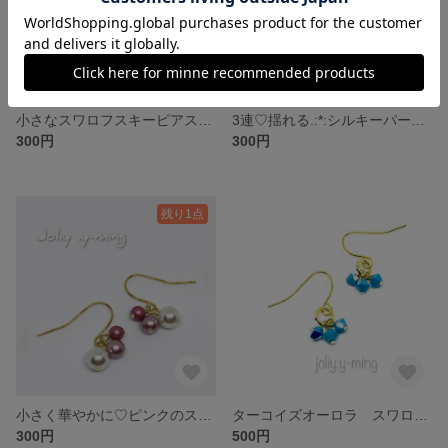
小さなスワロフスキーピアス ネイビー×クリスタル×パール【卒業式・卒園式・入学式・入園式にも♪】
3連♡揺れる.:*:シルキーパールのシンプルフックピアス【卒業式・卒園式・入学式・入園式にも♪】
300円
300円
残り1点
小さく華やかに♡ピンクのスワロフスキーパール 選べる金具
ターコイズオーロラ スワロフスキーのプチピアス 小さなフックピアス
300円
500円