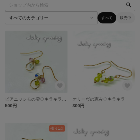
すべて
販売中
ピアニッシモの雫◇キラキラ揺れるプチピアス
オリーヴの恵み◇キラキラ
500円
300円
残り1点