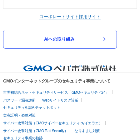
コーポレートサイト
採用サイト
AIへの取り組み
GMOインターネットグループのセキュリティ事業について
世界初総合ネットセキュリティサービス「GMOセキュリティ24」
パスワード漏洩診断
Webサイトリスク診断
セキュリティ相談AIチャットボット
実在証明・盗聴対策
サイバー攻撃対策（GMOサイバーセキュリティ byイエラエ）
サイバー攻撃対策（GMO Flatt Security）
なりすまし対策
セキュリティ事業の軌跡