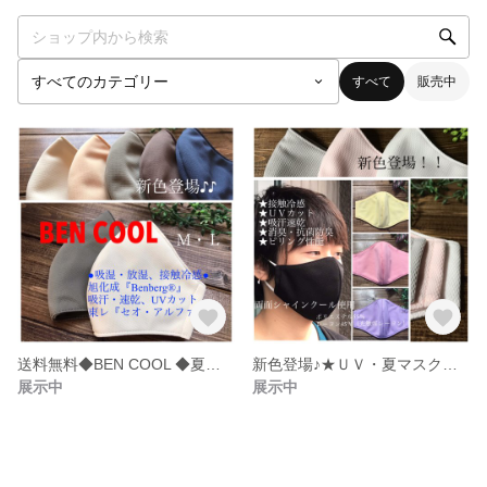
すべて
販売中
送料無料◆BEN COOL ◆夏マスク◆UVカット・接触冷感◆ ベンベルグ®の吸放湿機能とセオαＵＶ®◆機能性マスク◆ベンクール
新色登場♪★ＵＶ・夏マスク★スポーツに！野外に♪冷感接触！消臭・抗菌防臭：光触媒効果！シャインクール＊男女共通サイズ＊送料込
展示中
展示中